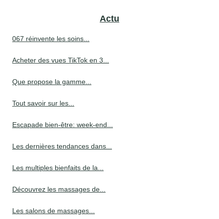
Actu
067 réinvente les soins...
Acheter des vues TikTok en 3...
Que propose la gamme...
Tout savoir sur les...
Escapade bien-être: week-end...
Les dernières tendances dans...
Les multiples bienfaits de la...
Découvrez les massages de...
Les salons de massages...