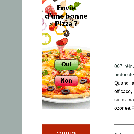
067 réin
protocol
Quand la 
efficace
soins na
ozonée.F