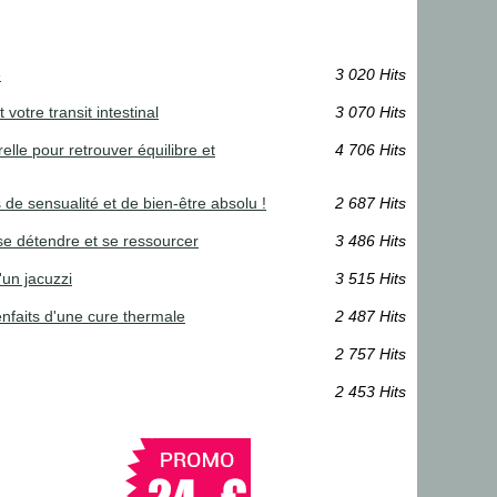
e
3 020 Hits
 votre transit intestinal
3 070 Hits
le pour retrouver équilibre et
4 706 Hits
de sensualité et de bien-être absolu !
2 687 Hits
se détendre et se ressourcer
3 486 Hits
'un jacuzzi
3 515 Hits
nfaits d'une cure thermale
2 487 Hits
2 757 Hits
2 453 Hits