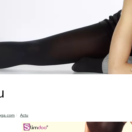
u
oga.com
Actu