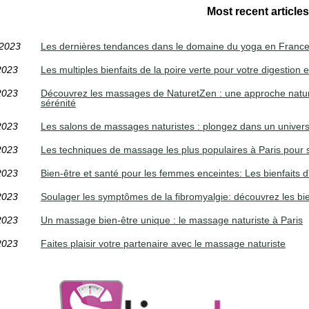
Most recent articles
/2023
Les dernières tendances dans le domaine du yoga en Franc
2023
Les multiples bienfaits de la poire verte pour votre digestion et
2023
Découvrez les massages de NaturetZen : une approche naturel
sérénité
2023
Les salons de massages naturistes : plongez dans un univers 
2023
Les techniques de massage les plus populaires à Paris pour 
2023
Bien-être et santé pour les femmes enceintes: Les bienfaits d
2023
Soulager les symptômes de la fibromyalgie: découvrez les bie
2023
Un massage bien-être unique : le massage naturiste à Paris
2023
Faites plaisir votre partenaire avec le massage naturiste