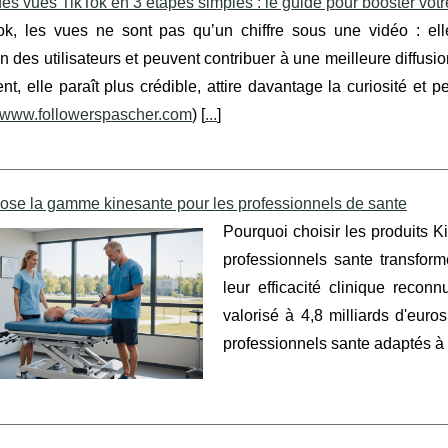
es vues TikTok en 3 étapes simples : le guide pour booster vot
ok, les vues ne sont pas qu’un chiffre sous une vidéo : elle
n des utilisateurs et peuvent contribuer à une meilleure diffus
t, elle paraît plus crédible, attire davantage la curiosité et 
www.followerspascher.com
) [
...
]
ose la gamme kinesante pour les professionnels de sante
Pourquoi choisir les produits K
professionnels sante transform
leur efficacité clinique recon
valorisé à 4,8 milliards d'eur
professionnels sante adaptés à 