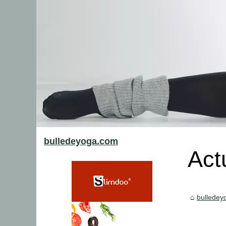
bulledeyoga.com
Act
bulledey