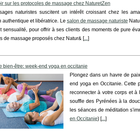
oir sur les protocoles de massage chez NaturetZen
ages naturistes suscitent un intérêt croissant chez les am
n authentique et libératrice. Le
salon de massage naturiste
Natur
t sensualité, pour offrir à ses clients des moments de pure éva
es de massage proposés chez Natur& [
...
]
 bien-être: week-end yoga en occitanie
Plongez dans un havre de paix
end yoga en Occitanie. Cette p
reconnecter à votre corps et à 
souffle des Pyrénées à la douc
les séances de méditation s'im
en Occitanie
) [
...
]