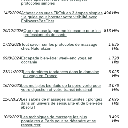
protocoles simples
14/5/2026
Acheter des vues TikTok en 3 étapes simples
494 Hits
: le guide pour booster votre visibilité avec
FollowersPasCher
29/12/2025
Que propose la gamme kinesante pour les
813 Hits
professionnels de sante
17/2/2025
Tout savoir sur les protocoles de massage
1 535
chez NaturetZen
Hits
09/8/2024
Escapade bien-être: week-end yoga en
1 728
occitanie
Hits
23/11/2023
Les dernières tendances dans le domaine
3 025
du yoga en France
Hits
16/7/2023
Les multiples bienfaits de la poire verte pour
3 076
votre digestion et votre transit intestinal
Hits
11/6/2023
Les salons de massages naturistes : plongez
2 695
dans un univers de sensualité et de bien-être
Hits
absolu !
10/6/2023
Les techniques de massage les plus
3 496
populaires à Paris pour se détendre et se
Hits
ressourcer